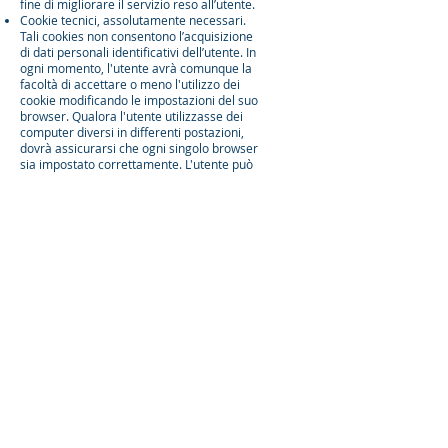
fine di migliorare il servizio reso all’utente.
Cookie tecnici, assolutamente necessari.
Tali cookies non consentono l’acquisizione
di dati personali identificativi dell’utente. In
ogni momento, l'utente avrà comunque la
facoltà di accettare o meno l'utilizzo dei
cookie modificando le impostazioni del suo
browser. Qualora l'utente utilizzasse dei
computer diversi in differenti postazioni,
dovrà assicurarsi che ogni singolo browser
sia impostato correttamente. L'utente può
facilmente cancellare ogni cookie installato
nella cartella cookie, seguendo le
procedure previste dal browser utilizzato.
I cookies tecnici utilizzati da questo sito
scadono in concomitanza con la chiusura
del browser a meno di quelli contenenti la
scelta dell’utente sui consensi dei cookies
non tecnici che hanno una scadenza di 6
mesi. Tali cookies non consentono
l’acquisizione di dati personali identificativi
dell’utente.
SOCIAL PLUG IN
Le nostre pagine web potrebbero
contenere plug-in dei Social Networks. Per
default tali cookies sono disabilitati e le
nostre pagine web dotate di un simile plug-
in, mostreranno solo i link ai canali Social.