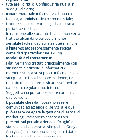
tutelare i diritti di Confindustria Puglia in
sede giudiziaria;
inviare materiale informativo di natura
tecnica, amministrativa o commerciale;
tracciare e conservare i log di accesso al
portale aziendale.
In relazione alle succitate finalità, non verrà
trattato alcun dato particolarmente
sensibile (ad es. dati sulla salute) riferibile
all'interessato (espressamente indicati
come dati “particolari" nel GDPR).
Modalità del trattamento
I dati verranno trattati principalmente con
strumenti elettronici e informatici e
memorizzati sia su supporti informatici che
su ogni altro tipo di supporto idoneo, nel
rispetto delle misure di sicurezza previste
dal nostro regolamento interno.
Soggetti a cui potranno essere comunicati i
dati personali.
É possibile che i dati possano essere
comunicati ad aziende di servizi alle quali
può essere delegata la gestione di servizi di
marketing. Potrebbero essere altresì
presenti sul portale aziendale “plugin” di
statistiche di accesso al sito (ad es. Google
Analytics) che possono raccogliere i dati e
le statistiche di navigazione sui siti