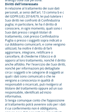
analogo sulla sua persona.
Diritti dell'interessato
In relazione al trattamento dei suoi dati
personali, ai sensi dell'art. 13 comma b e c
del GDPR (UE) 2016/679, lei può tutelare i
Suoi diritti nei confronti di Confindustria
puglia; in particolare, lei ha il diritto di
conoscere, in ogni momento, quali sono i
Suoi dati presso i singoli titolari di
trattamento, cioè presso Confindustria
Puglia o presso i soggetti sopra indicati a
cui dobbiamo comunicarli, e come vengono
utilizzati; ha inoltre il diritto di farli
aggiornare, integrare, rettificare o
cancellare, di chiederne il blocco e di
opporsi al loro trattamento, nonché il diritto
anche all’oblio. Per l'esercizio dei Suoi diritti,
nonché per informazioni più dettagliate
circa i soggetti o le categorie di soggetti ai
quali i dati sono comunicati o che ne
vengono a conoscenza in qualità di
responsabili o incaricati, può rivolgersi al
titolare del trattamento oppure ad un suo
responsabile, identificati ad inizio
informativa.
Si tenga comunque conto che l’opposizione
al trattamento potrà avvenire solo per i dati
il cui conferimento non è obbligatorio,