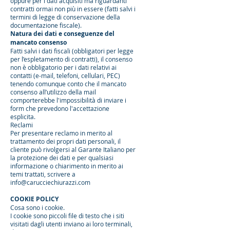
oppure per i dati acquisiti ma riguardanti
contratti ormai non più in essere (fatti salvi i
termini di legge di conservazione della
documentazione fiscale).
Natura dei dati e conseguenze del
mancato consenso
Fatti salvi i dati fiscali (obbligatori per legge
per l’espletamento di contratti), il consenso
non è obbligatorio per i dati relativi ai
contatti (e-mail, telefoni, cellulari, PEC)
tenendo comunque conto che il mancato
consenso all’utilizzo della mail
comporterebbe l'impossibilità di inviare i
form che prevedono l'accettazione
esplicita.
Reclami
Per presentare reclamo in merito al
trattamento dei propri dati personali, il
cliente può rivolgersi al Garante Italiano per
la protezione dei dati e per qualsiasi
informazione o chiarimento in merito ai
temi trattati, scrivere a
info@carucciechiurazzi.com
COOKIE POLICY
Cosa sono i cookie.
I cookie sono piccoli file di testo che i siti
visitati dagli utenti inviano ai loro terminali,